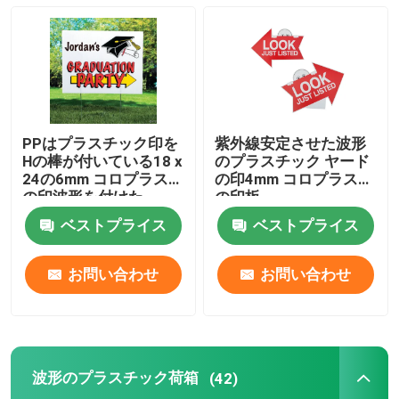
段ボール プラスチック ヤード サイン
波形のプラスチック荷箱
PPはプラスチック印を
紫外線安定させた波形
Waterjet切断煉瓦
Hの棒が付いている18 x
のプラスチック ヤード
24の6mm コロプラスト
の印4mm コロプラスト
の印波形を付けた
の印板
花の展示の立場
ベストプライス
ベストプライス
コルフルートの木の監視
お問い合わせ
お問い合わせ
プラスチック層のパッド
波形のプラスチック荷箱
(42)
コロプラストシート