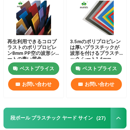
わたしたち に つい て
工場 ツアー
再生利用できるコロプ
3.5mのポリプロピレン
ラストのポリプロピレ
は厚いプラスチックが
ン8mm PP空の波形シ
波形を付けるプラスチ
品質管理
ートの青い紫色
ック シート1.6mm-
12mmを波形を付けた
ベストプライス
ベストプライス
連絡 ください
お問い合わせ
お問い合わせ
ニュース
事件
段ボール プラスチック ヤード サイン
(27)
波板