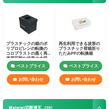
コルフルートシート
PPの空シート
コルフルートの印
プラスチックの箱のポ
再生利用できる波形の
リプロピレンの転換の
プラスチック荷箱折り
コロプラストの黒く再
たたみPPの転換箱
ヤード カード
使用可能な波形の大箱
ベストプライス
ベストプライス
名簿の印
お問い合わせ
お問い合わせ
フルーツの包装箱
野菜包装箱
Waterjet切断煉瓦
(20)