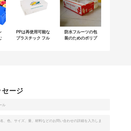
レ
PPは再使用可能な
防水フルーツの包
む
プラスチック フル
装のためのポリプ
い
ーツの包装箱コロ
ロピレン5mmの波
ツ
プラストを波形を
形箱
付けた
ッセージ