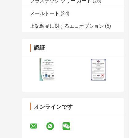
プラスチック ツリー ガード
(25)
メールトート
(24)
上記製品に対するエコオプション
(5)
認証
オンラインです