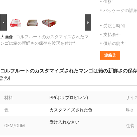
価格:
パッケージの詳細
受渡し時間:
支払条件:
大画像 :
コルフルートのカスタマイズされたマ
ンゴは箱の新鮮さの保存を波形を付けた
供給の能力:
連絡先
コルフルートのカスタマイズされたマンゴは箱の新鮮さの保
説明
材料:
PP(ポリプロピレン)
サイズ
色:
カスタマイズされた色
厚さ:
受け入れなさい
OEM/ODM:
包装: