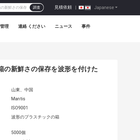
見積依頼
|
Japanese
調査
管理
連絡 ください
ニュース
事件
箱の新鮮さの保存を波形を付けた
山東、中国
Mantis
ISO9001
波形のプラスチックの箱
5000個