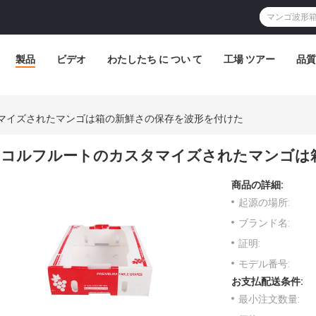
製品
ビデオ
わたしたち に つい て
工場 ツアー
品質
マイズされたマンゴは箱の新鮮さの保存を波形を付けた
コルフルートのカスタマイズされたマンゴは
商品の詳細:
起源の場所:
ブランド名:
証明:
モデル番号:
お支払配送条件:
最小注文数量: