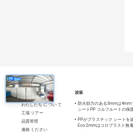
について
波板
防火効力のある3mmは4m
わたしたち に つい て
シートPP コルフルートの保
工場 ツアー
形を付けた
PPがプラスチック シートを
品質管理
Eco 2mmはコロプラスト無
連絡 ください
防水する