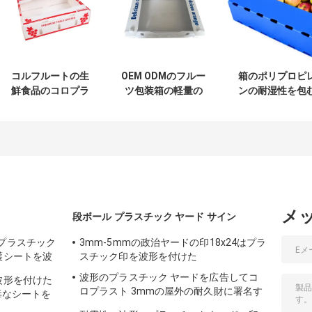
コルフルートの生
OEM ODMのフルー
箱のポリプロピ
鮮食品のコロプラ
ツ包装箱の軽量の
ンの耐湿性を包
ストのキーウィ フ
フルーツは箱を波
コロプラスト青
ルーツの荷箱を板
形を付けた
Appleのフルー
紙箱
メ
段ボール プラスチック ヤード サイン
mプラスチック
3mm-5mmの政治ヤードの印18x24はプラ
護シートを波
スチック印を波形を付けた
波形のプラスチック ヤードを広告してコ
波形を付けた
ロプラスト 3mmの屋外の耐久財に署名す
毒なシートを
る