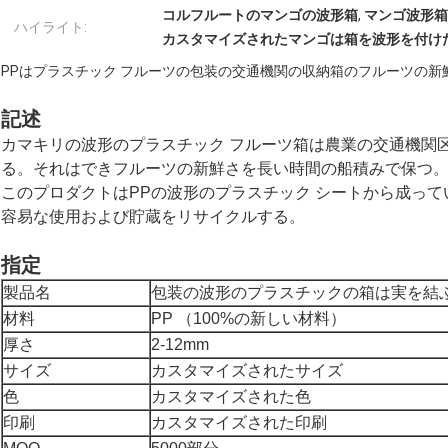
コルフルートのマンゴの波形箱
,
マンゴ波形箱
ハイライト:
カスタマイズされたマンゴは箱を波形を付け
PPはプラスチック フルーツの包装の交通機関の収納箱のフルーツの新
記述
カマキリの波形のプラスチック フルーツ箱は農業の交通機関
る。それはできフルーツの新鮮さを長い時間の船積みで保つ
このプロダクトはPPの波形のプラスチック シートから成っ
容易な使用および貯蔵をリサイクルする。
指定
製品名
包装の波形のプラスチックの箱は実を結
材料
PP （100%の新しい材料）
厚さ
2-12mm
サイズ
カスタマイズされたサイズ
色
カスタマイズされた色
印刷
カスタマイズされた印刷