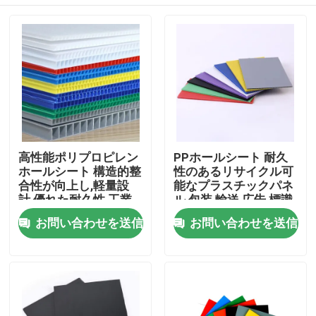
高性能ポリプロピレン
PPホールシート 耐久
ホールシート 構造的整
性のあるリサイクル可
合性が向上し,軽量設
能なプラスチックパネ
計,優れた耐久性,工業
ル 包装 輸送 広告 標識
および建設のための優
農業 苗木 トレー
家へ
お問い合わせを送信
お問い合わせを送信
れた熱および化学抵抗
性
製品
ビデオ