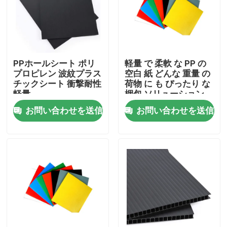
わたしたち に つい て
工場 ツアー
PPホールシート ポリ
軽量 で 柔軟 な PP の
プロピレン 波紋プラス
空白 紙 どんな 重量 の
チックシート 衝撃耐性
荷物 に も ぴったり な
品質管理
軽量
梱包 ソリューション
お問い合わせを送信
お問い合わせを送信
連絡 ください
ニュース
事件
波板