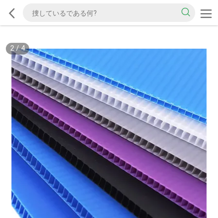
2
/
4