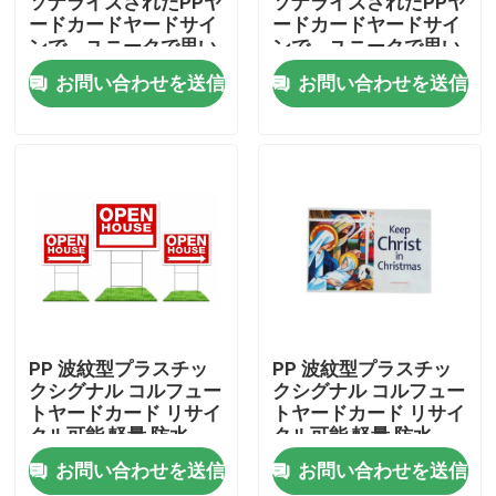
ソナライズされたPPヤ
ソナライズされたPPヤ
ードカードヤードサイ
ードカードヤードサイ
ンで、ユニークで思い
ンで、ユニークで思い
わたしたち に つい て
出に残るお祝いを
出に残るお祝いを
お問い合わせを送信
お問い合わせを送信
工場 ツアー
品質管理
連絡 ください
ニュース
PP 波紋型プラスチッ
PP 波紋型プラスチッ
クシグナル コルフュー
クシグナル コルフュー
トヤードカード リサイ
トヤードカード リサイ
事件
クル可能 軽量 防水
クル可能 軽量 防水
お問い合わせを送信
お問い合わせを送信
波板