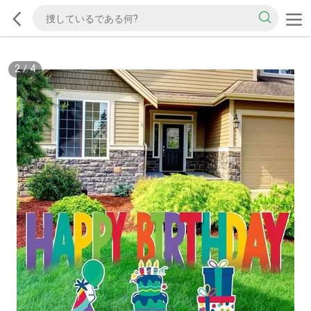
2
/
4