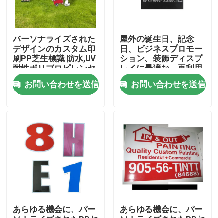
パーソナライズされた
屋外の誕生日、記念
デザインのカスタム印
日、ビジネスプロモー
刷PP芝生標識 防水,UV
ション、装飾ディスプ
耐性ポリプロピレンヤ
レイに最適な、再利用
ード標識 屋外使用,不
可能でカスタマイズ可
お問い合わせを送信
お問い合わせを送信
動産標識,ビジネス広
能なヤードカード
告,イベントに最適
家へ
製品
あらゆる機会に、パー
あらゆる機会に、パー
ビデオ