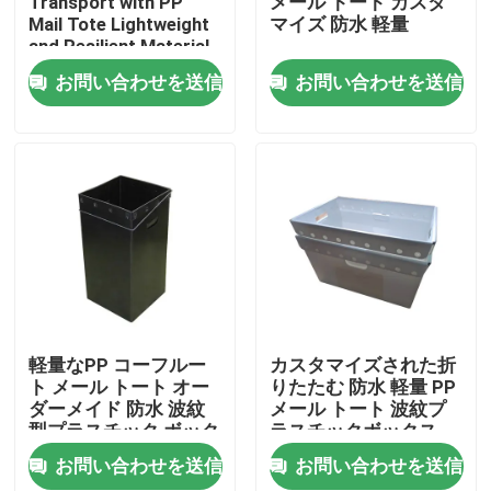
Transport with PP
メール トート カスタ
Mail Tote Lightweight
マイズ 防水 軽量
and Resilient Material
わたしたち に つい て
お問い合わせを送信
お問い合わせを送信
工場 ツアー
品質管理
連絡 ください
ニュース
軽量なPP コーフルー
カスタマイズされた折
ト メール トート オー
りたたむ 防水 軽量 PP
ダーメイド 防水 波紋
メール トート 波紋プ
事件
型プラスチック ボック
ラスチックボックス
ス
お問い合わせを送信
お問い合わせを送信
波板