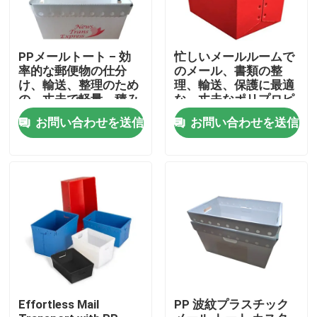
PPメールトート – 効
忙しいメールルームで
率的な郵便物の仕分
のメール、書類の整
け、輸送、整理のため
理、輸送、保護に最適
の、丈夫で軽量、積み
な、丈夫なポリプロピ
重ね可能な郵便保管ビ
レン製メールトート
お問い合わせを送信
お問い合わせを送信
ン
家へ
製品
Effortless Mail
PP 波紋プラスチック
ビデオ