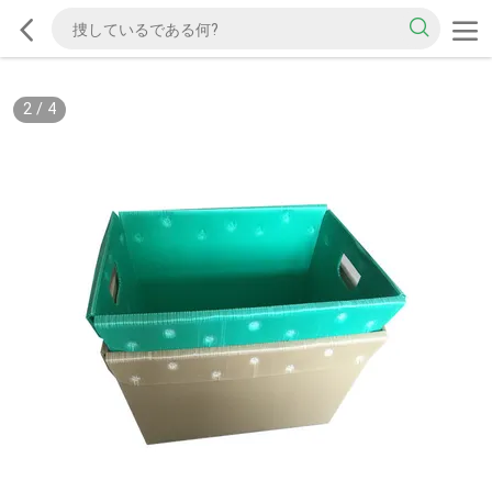
2
/
4