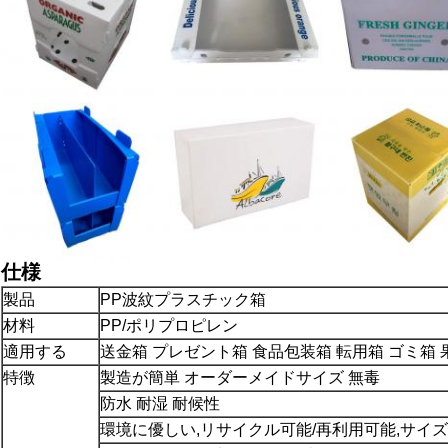
仕様
製品
PP
波紋プラスチック
箱
材料
PP/ポリプロピレン
適用する
送金箱 プレゼント箱 食品包装箱 転用箱 ゴミ箱
特徴
製造が簡単 オーダーメイドサイズ 無毒
防水 耐湿 耐候性
環境に優しい,リサイクル可能/再利用可能,サイ