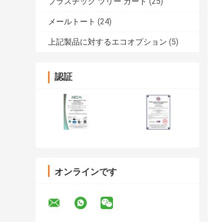
プラスチック ツリー ガード
(25)
メールトート
(24)
上記製品に対するエコオプション
(5)
認証
オンラインです