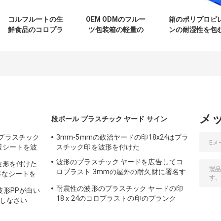
コルフルートの生
OEM ODMのフルー
箱のポリプロピ
鮮食品のコロプラ
ツ包装箱の軽量の
ンの耐湿性を包
ストのキーウィ フ
フルーツは箱を波
コロプラスト青
ルーツの荷箱を板
形を付けた
Appleのフルー
紙箱
メ
段ボール プラスチック ヤード サイン
mプラスチック
3mm-5mmの政治ヤードの印18x24はプラ
護シートを波
スチック印を波形を付けた
波形のプラスチック ヤードを広告してコ
波形を付けた
ロプラスト 3mmの屋外の耐久財に署名す
毒なシートを
る
耐震性の波形のプラスチック ヤードの印
波形PPが白い
18 x 24のコロプラストの印のブランク
施しなさい