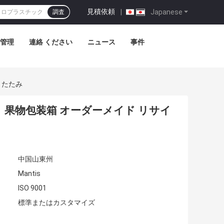
見積依頼
|
Japanese
調査
管理
連絡 ください
ニュース
事件
りたたみ
 果物包装箱 オーダーメイド リサイ
中国山東州
Mantis
ISO 9001
標準またはカスタマイズ