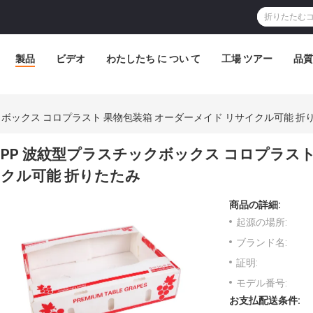
製品
ビデオ
わたしたち に つい て
工場 ツアー
品質
クボックス コロプラスト 果物包装箱 オーダーメイド リサイクル可能 折
PP 波紋型プラスチックボックス コロプラスト
クル可能 折りたたみ
商品の詳細:
起源の場所:
ブランド名:
証明:
モデル番号:
お支払配送条件: