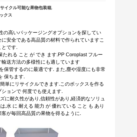
サイクル可能な果物包装箱
,
ックス
頼性の高いパッケージングオプションを探してい
全に安全である高品質の材料で作られていますこ
とです.
たれる こと が でき ます.PP Coroplast フルー
す輸送方法の多様性にも適しています
を保管するのに最適です. また,塵や湿度にも非常
 保ちます.
もので,簡単にリサイクルできます.このボックスを作る
ションで 何度でも使えます.
装のニーズに耐久性があり,信頼性があり,経済的なソリュ
水 に 耐える 能力 が 優れている こと も あり
.顧客が毎回高品質の果物を得るように.