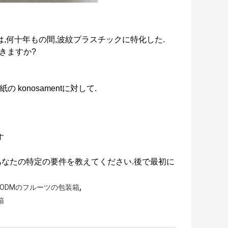
は,何十年もの間,波紋プラスチックに特化した.
きますか?
の konosamentに対して.
す
ど,あなたの特定の要件を教えてください.
後で最初に
,
ODMのフルーツの包装箱
箱