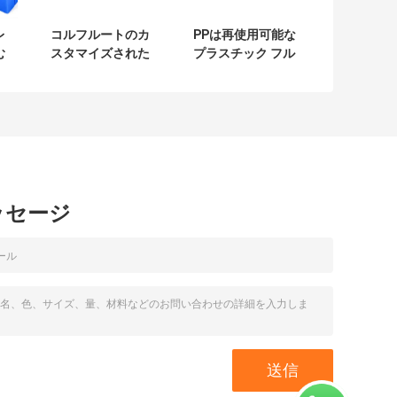
レ
コルフルートのカ
PPは再使用可能な
む
スタマイズされた
プラスチック フル
い
マンゴは箱の新鮮
ーツの包装箱コロ
ツ
さの保存を波形を
プラストを波形を
付けた
付けた
ッセージ