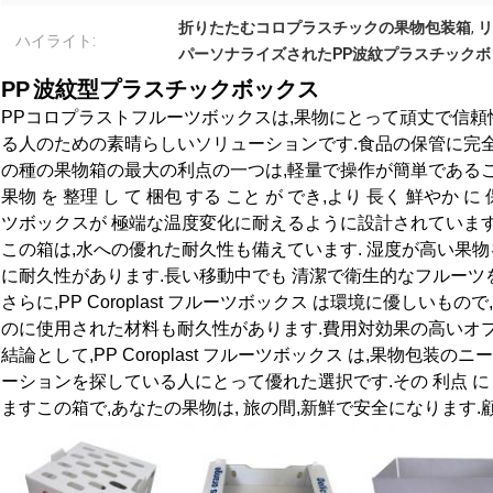
折りたたむコロプラスチックの果物包装箱
,
リ
ハイライト:
パーソナライズされたPP波紋プラスチックボ
PP
波紋型プラスチックボックス
PPコロプラストフルーツボックスは,果物にとって頑丈で信
る人のための素晴らしいソリューションです.食品の保管に完
の種の果物箱の最大の利点の一つは,軽量で操作が簡単であるこ
果物 を 整理 し て 梱包 する こと が でき,より 長く 鮮やか に 保
ツボックスが 極端な温度変化に耐えるように設計されていま
この箱は,水への優れた耐久性も備えています. 湿度が高い果物
に耐久性があります.長い移動中でも 清潔で衛生的なフルーツを
さらに,PP Coroplast フルーツボックス は環境に優しい
のに使用された材料も耐久性があります.費用対効果の高いオプ
結論として,PP Coroplast フルーツボックス は,果物包
ーションを探している人にとって優れた選択です.その 利点 に は,
ますこの箱で,あなたの果物は, 旅の間,新鮮で安全になります