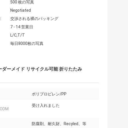
500 枚の写真
Negotiated
:
交渉される裸のパッキング
7 - 14 営業日
L/C,T/T
毎日8000枚の写真
ーダーメイド リサイクル可能 折りたたみ
ポリプロピレン/PP
受け入れました
ODM:
防腐剤、耐久財、Recyled、等