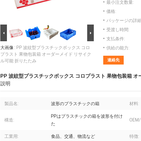
最小注文数量:
価格:
パッケージの詳細
受渡し時間:
支払条件:
大画像 :
PP 波紋型プラスチックボックス コロ
供給の能力:
プラスト 果物包装箱 オーダーメイド リサイク
連絡先
ル可能 折りたたみ
PP 波紋型プラスチックボックス コロプラスト 果物包装箱 オ
説明
製品名:
波形のプラスチックの箱
材料:
PPはプラスチックの箱を波形を付け
構造:
OEM/
た
工業用:
食品、交通、物流など
特徴: