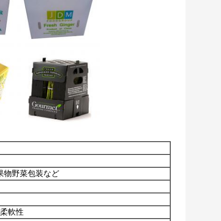
 果物野菜包装など
ズ柔軟性