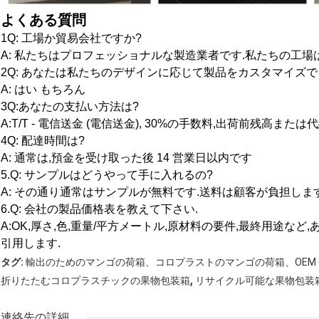
よくある質問
1Q: 工場か貿易会社ですか?
A: 私たちはプロフェッショナルな製造業者です.私たちの工場
2Q: あなたは私たちのデザインに応じて製品をカスタマイズで
A: はい もちろん
3Q:あなたの支払い方法は?
A:T/T - 電信送金 (電信送金), 30%の手数料,出荷前残高または代紙
4Q: 配達時間は?
A: 通常は,預金を受け取った後 14 営業日以内です
5.
Q: サンプルはどうやって手に入れるの?
A: その通り
通常はサンプルが無料です.
送料は顧客が負担しま
6.
Q: 会社の製品価格表を教えて下さい.
A:OK,厚さ,色,重量/平方メートル,原材料の要件,最終用途な
引用します.
タグ:
輸出のためのマンゴの荷箱、コロプラストのマンゴの荷箱、OEM 
,
折りたたむコロプラスチックの果物包装箱
リサイクル可能な果物包装
連絡先の詳細