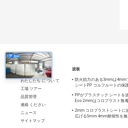
について
波板
防火効力のある3mmは4m
わたしたち に つい て
シートPP コルフルートの保
工場 ツアー
形を付けた
PPがプラスチック シートを
品質管理
Eco 2mmはコロプラスト無
連絡 ください
防水する
2mm コロプラストシートに
ニュース
広げる5mm 4mm耐候性を
サイトマップ