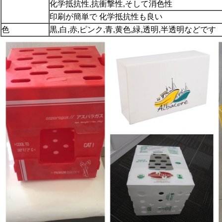
化学抵抗性,抗衝撃性,そして消色性
印刷が簡単で 化学抵抗性も良い
色
黒,白,赤,ピンク,青,黄色,緑,透明,半透明などです